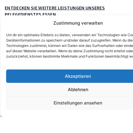
ENTDECKEN SIE WEITERE LEISTUNGEN UNSERES
PFLEGEDIENSTES ESSEN.
Zustimmung verwalten
FÜR MENSCHEN, DIE MEDIZINISCHE UNTERSTÜTZUNG
ZU HAUSE BENÖTIGEN
Um dir ein optimales Erlebnis zu bieten, verwenden wir Technologien wie Co
Geräteinformationen zu speichern und/oder darauf zuzugreifen. Wenn du di
LEISTUNGEN UMFASSEN WUNDVERSORGUNG,
Technologien zustimmst, können wir Daten wie das Surfverhalten oder einde
MEDIKAMENTENGABE, BLUTZUCKERMESSUNG UND
auf dieser Website verarbeiten. Wenn du deine Zustimmung nicht erteilst ode
zurückziehst, können bestimmte Merkmale und Funktionen beeinträchtigt w
MEHR
QUALIFIZIERTE PFLEGEKRÄFTE MIT ERFAHRUNG IN
MEDIZINISCHER VERSORGUNG
Akzeptieren
IN DER REGEL VON IHRER KRANKENKASSE FINANZIERT
Ablehnen
UNTERSTÜTZUNG BEI DER BEANTRAGUNG DER
Einstellungen ansehen
BEHANDLUNGSPFLEGE
VERFÜGBAR FÜR ALLE, DIE EINEN ÄRZTLICHEN
BEDARF NACHWEISEN KÖNNEN